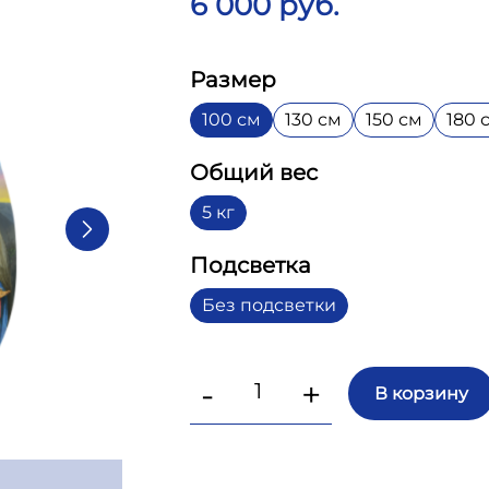
6 000 руб.
Размер
100 см
130 см
150 см
180 
Общий вес
5 кг
Подсветка
Без подсветки
-
+
В корзину