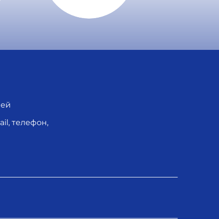
лей
l, телефон,