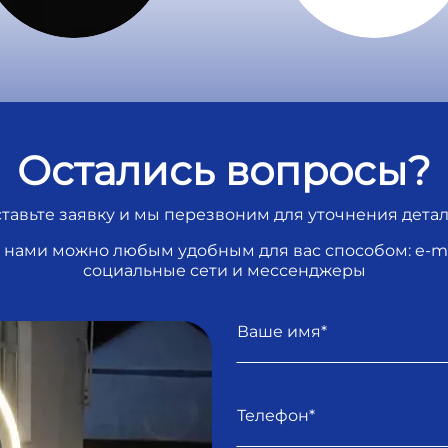
Остались вопросы?
тавьте заявку и мы перезвоним для уточнения дета
с нами можно любым удобным для вас способом: e-mai
социальные сети и мессенджеры
Имя
Телефон