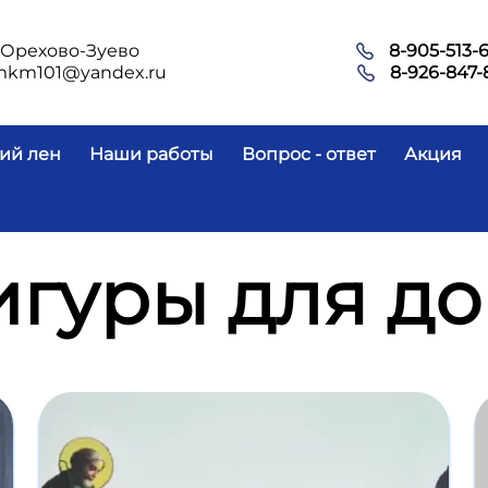
.Орехово-Зуево
8-905-513-
mkm101@yandex.ru
8-926-847-
ий лен
Наши работы
Вопрос - ответ
Акция
гуры для д