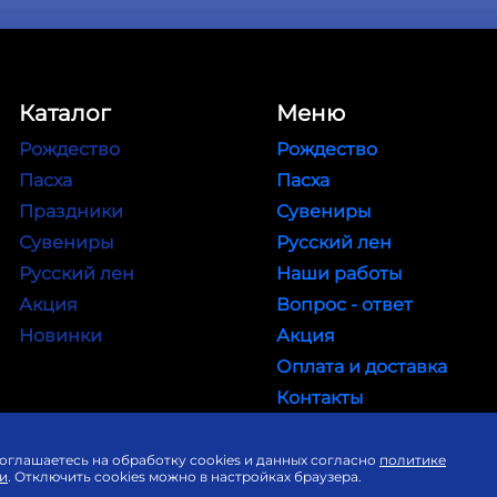
Каталог
Меню
Рождество
Рождество
Пасха
Пасха
Праздники
Сувениры
Сувениры
Русский лен
Русский лен
Наши работы
Акция
Вопрос - ответ
Новинки
Акция
Оплата и доставка
Контакты
Праздники
соглашаетесь на обработку cookies и данных согласно
политике
и
. Отключить cookies можно в настройках браузера.