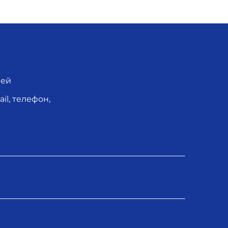
лей
l, телефон,