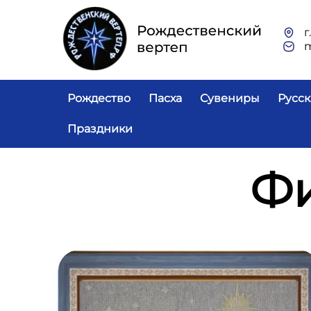
Перейти к основному содержанию
г
Основная навигация
Рождество
Пасха
Сувениры
Русск
Праздники
Фи