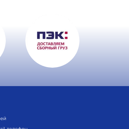
лей
l, телефон,