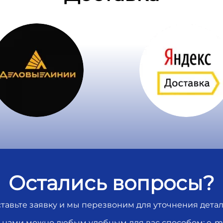
Остались вопросы?
тавьте заявку и мы перезвоним для уточнения дета
с нами можно любым удобным для вас способом: e-mai