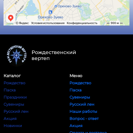
Каталог
Меню
Рождество
Рождество
Пасха
Пасха
Праздники
Сувениры
Сувениры
Русский лен
Русский лен
Наши работы
Акция
Вопрос - ответ
Новинки
Акция
Оплата и доставка