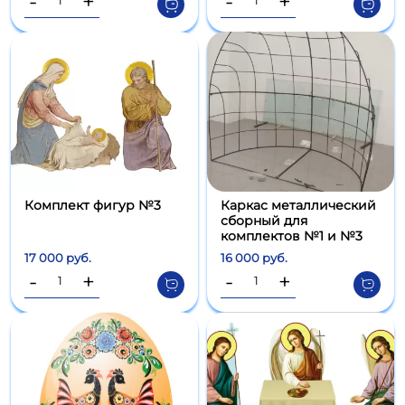
-
+
-
+
Комплект фигур №3
Каркас металлический
сборный для
комплектов №1 и №3
17 000 руб.
16 000 руб.
-
+
-
+